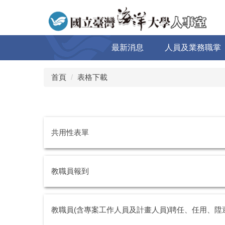
跳
到
主
要
最新消息
人員及業務職掌
內
容
區
首頁
表格下載
共用性表單
教職員報到
教職員(含專案工作人員及計畫人員)聘任、任用、陞