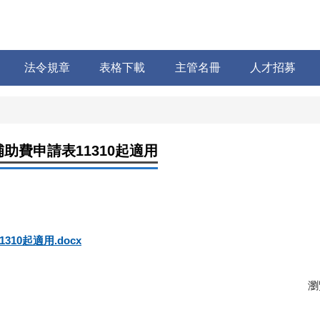
法令規章
表格下載
主管名冊
人才招募
助費申請表11310起適用
0起適用.docx
瀏