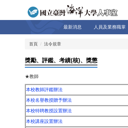
跳
到
主
要
最新消息
人員及業務職掌
內
容
區
首頁
法令規章
獎勵、評鑑、考績(核)、獎懲
★教師
本校教師評鑑辦法
本校名譽教授贈予辦法
本校特聘教授設置辦法
本校講座設置辦法